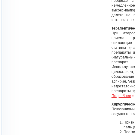
процессе с
немедлен
высококвали
далеко не в
интенсивное
Терапевтиче
При атерос
приема ре
снижающие
статины (на
препараты и
(натуральны
препарат
Используютс
цилостазол),
образовани
аспирин, Ves
недостаточ
препараты пр
Подробнее
Хирургическ
Показаниями
сосудах коне
Призн
пальце
Постоя