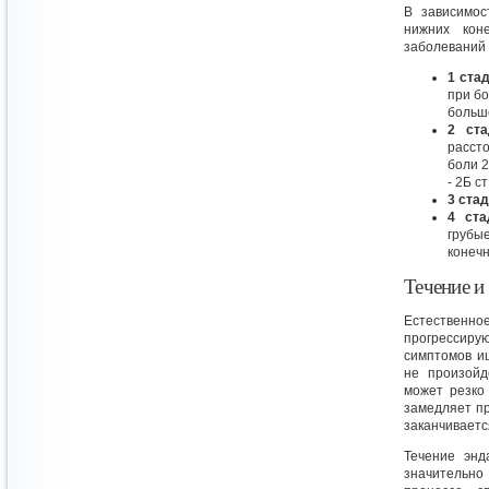
В зависимос
нижних кон
заболеваний 
1 ста
при бо
больше
2 ста
расст
боли 2
- 2Б ст
3 ста
4 ста
грубы
конечн
Течение и
Естествен
прогрессиру
симптомов иш
не произойд
может резко
замедляет пр
заканчиваетс
Течение энд
значительн