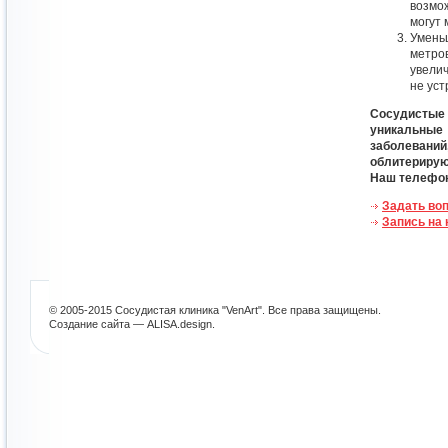
возмо
могут 
Умень
метро
увели
не ус
Сосудисты
уникальные 
заболевани
облитерирую
Наш телефон:
Задать воп
Запись на
© 2005-2015 Сосудистая клиника "VenArt". Все права защищены.
Создание сайта — ALISA.design
.