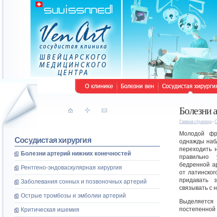
Болезни 
Главная страница
С
Молодой фра
Сосудистая хирургия
однажды наб
переходить 
Болезни артерий нижних конечностей
правильно 
бедренной а
Рентгено-эндоваскулярная хирургия
от латинског
придавать 
Заболевания сонных и позвоночных артерий
связывать с 
Острые тромбозы и эмболии артерий
Выделяется
постепенной 
Критическая ишемия