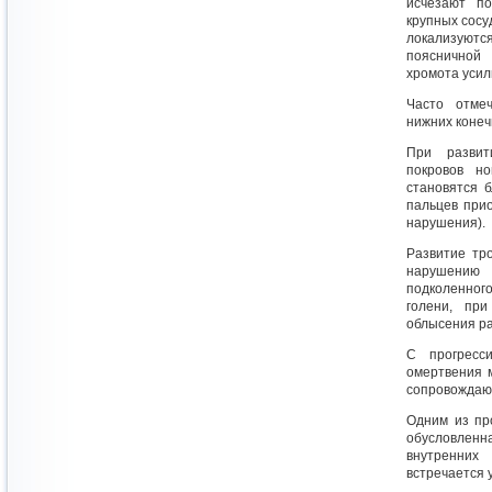
исчезают по
крупных сосу
локализуются
поясничной
хромота усил
Часто отмеч
нижних конечн
При развит
покровов но
становятся 
пальцев при
нарушения).
Развитие тр
нарушению
подколенног
голени, пр
облысения ра
С прогресс
омертвения м
сопровождающ
Одним из пр
обусловлен
внутренних
встречается 