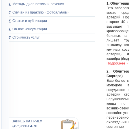
1. Облитери
Методы диагностики и лечения
Это заболев
Случаи из практики (фотоальбом)
месте сре
артерий. По
Статьи и публикации
старше 40 л
вызывает т
On-line консультации
кровообраще
больных на 
Стоимость услуг
лишает тру
локализуе
крупных сос
артерии) 
калибра (бед
Подробнее
2. Облитер
Бюргера)
Еще более т
молодого в
сосудистое 
артерий ст
нарушением 
конца не 
возникнов
способству
перенесен
охлаждения 
состояние 