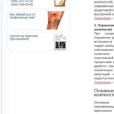
конечностей
современн
эндартериит
внутренней о
Подробнее
3. Поражени
ангиопатия)
При саха
поражение а
встречается
людей свобод
заболевани
позволило
генетическо
процессами 
диабете гор
значительно
ампутаций 
недостаточно
Подробнее
Основные 
конечност
Основным 
перемежаю
икроножных