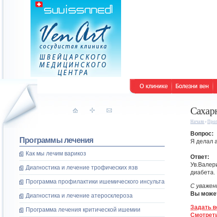
Сахар
Начало
Прог
Вопрос:
Программы лечения
Я делал 
Как мы лечим варикоз
Ответ:
Ув.Валер
Диагностика и лечение трофических язв
диабета. 
Программа профилактики ишемического инсульта
С уважен
Вы може
Диагностика и лечение атеросклероза
Задать в
Программа лечения критической ишемии
Смотреть