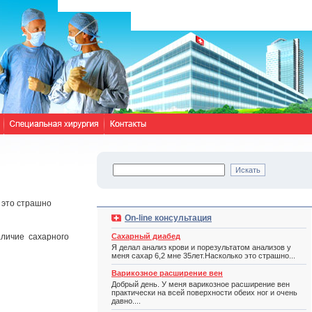
о это страшно
On-line консультация
аличие сахарного
Сахарный диабед
Я делал анализ крови и порезультатом анализов у
меня сахар 6,2 мне 35лет.Насколько это страшно...
Варикозное расширение вен
Добрый день. У меня варикозное расширение вен
практически на всей поверхности обеих ног и очень
давно....