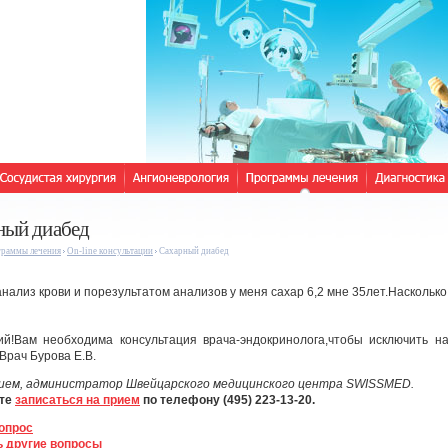
ный диабед
раммы лечения
On-line консультации
Сахарный диабед
анализ крови и порезультатом анализов у меня сахар 6,2 мне 35лет.Наскольк
ий!Вам необходима консультация врача-эндокринолога,чтобы исключить н
Врач Бурова Е.В.
ием, администратор Швейцарского медицинского центра SWISSMED.
те
записаться на прием
по телефону (495) 223-13-20.
опрос
 другие вопросы