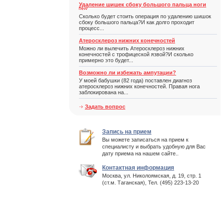
Удаление шишек сбоку большого пальца ноги
Сколько будет стоить операция по удалению шишок
сбоку большого пальца?И как долго проходит
процесс...
Атеросклероз нижних конечностей
Можно ли вылечить Атеросклероз нижних
конечностей с трофицеской язвой?И сколько
примерно это будет...
Возможно ли избежать ампутации?
У моей бабушки (82 года) поставлен диагноз
атеросклероз нижних конечностей. Правая нога
заблокирована на...
Задать вопрос
Запись на прием
Вы можете записаться на прием к
специалисту и выбрать удобную для Вас
дату приема на нашем сайте..
Контактная информация
Москва, ул. Николоямская, д. 19, стр. 1
(ст.м. Таганская), Тел. (495) 223-13-20