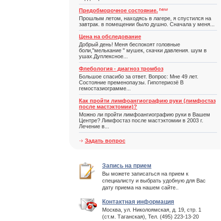
Предобморочное состояние.
Прошлым летом, находясь в лагере, я спустился на
завтрак. в помещении было душно. Сначала у меня...
Цена на обследование
Добрый день! Меня беспокоят головные
боли,"мелькание " мушек, скачки давления. шум в
ушах.Дуплексное...
Флебология - диагноз тромбоз
Большое спасибо за ответ. Вопрос: Мне 49 лет.
Состояние пременопаузы. Гипотериозё В
гемостазиограмме...
Как пройти лимфоангиографию руки (лимфостаз
после мастэктомии)?
Можно ли пройти лимфоангиографию руки в Вашем
Центре? Лимфостаз после мастэктомии в 2003 г.
Лечение в...
Задать вопрос
Запись на прием
Вы можете записаться на прием к
специалисту и выбрать удобную для Вас
дату приема на нашем сайте..
Контактная информация
Москва, ул. Николоямская, д. 19, стр. 1
(ст.м. Таганская), Тел. (495) 223-13-20