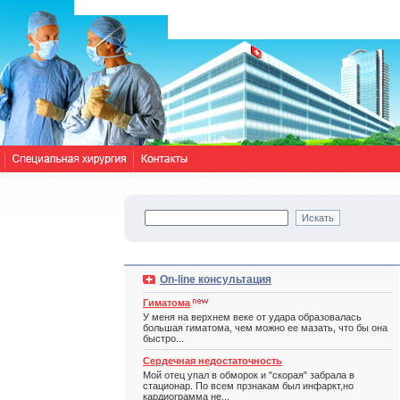
On-line консультация
Гиматома
У меня на верхнем веке от удара образовалась
большая гиматома, чем можно ее мазать, что бы она
быстро...
Сердечная недостаточность
Мой отец упал в обморок и "скорая" забрала в
стационар. По всем прзнакам был инфаркт,но
кардиограмма не...