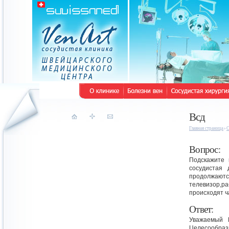
Всд
Главная страница
O
Вопрос:
Подскажите 
сосудистая 
продолжаются
телевизор,ра
происходят ч
Ответ:
Уважаемый В
Целесообраз