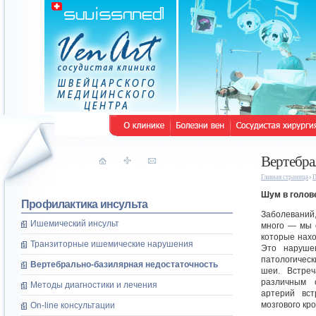
Вертебра
Главная страница
П
Шум в голов
Профилактика инсульта
Заболеваний
Ишемический инсульт
много — мы 
которые нахо
Транзиторные ишемические нарушения
Это нарушен
патологическ
Вертебрально-базилярная недостаточность
шеи. Встреч
различным 
Методы диагностики и лечения
артерий вс
мозгового кр
On-line консультации