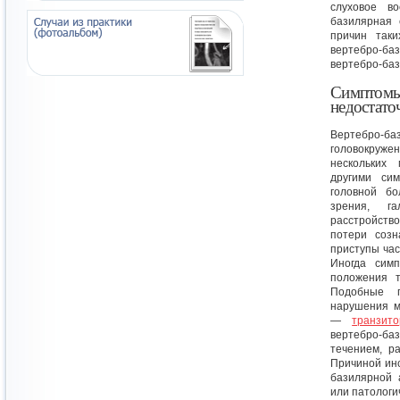
слуховое во
базилярная 
причин таки
вертебро-ба
вертебро-баз
Симптомы
недостато
Вертебро-ба
головокруже
нескольких 
другими си
головной бо
зрения, г
расстройств
потери созн
приступы час
Иногда сим
положения т
Подобные п
нарушения м
—
транзит
вертебро-б
течением, р
Причиной инс
базилярной 
или патологи