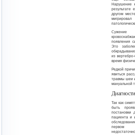
Нарушение к
результате 
другом мест
мигрирова
патологическ
Сужение 
кровоснабжа
появления с
Это заболе
обкрадывания
из вертебро-
время физиче
Редкой прич
явиться расс
травмы шеи 
мануальной т
Диагности
Так как симп
быть прояв
постановки 
пациента и 
обследован
первом э
недостаточ