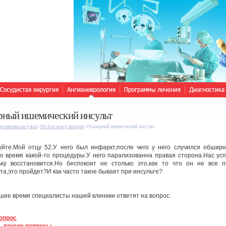
ный ишемический инсульт
илактика инсульта
On-line консультации
Обширный ишемический инсульт
уйте.Мой отцу 52.У него был инфаркт,после чего у него случился обшир
во время какой-то процедуры.У него парализованна правая сторона.Нас усп
ьку восстановится.Но беспокоит не столько это,как то что он не все п
та,это пройдет?И как часто такое бывает при инсульте?
шее время специалисты нашей клиники ответят на вопрос.
опрос