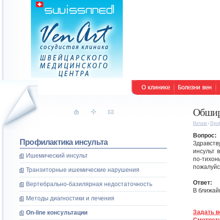
Обшир
Начало
Проф
Вопрос:
Профилактика инсульта
Здравств
инсульт 
Ишемический инсульт
по-тихон
пожалуйс
Транзиторные ишемические нарушения
Ответ:
Вертебрально-базилярная недостаточность
В ближай
Методы диагностики и лечения
Задать в
On-line консультации