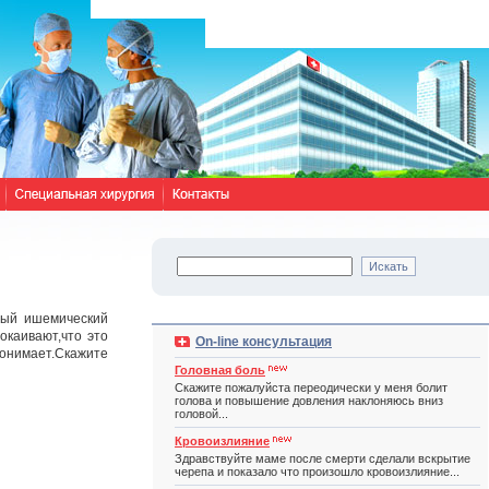
ный ишемический
окаивают,что это
On-line консультация
онимает.Скажите
Головная боль
Скажите пожалуйста переодически у меня болит
голова и повышение довления наклоняюсь вниз
головой...
Кровоизлияние
Здравствуйте маме после смерти сделали вскрытие
черепа и показало что произошло кровоизлияние...